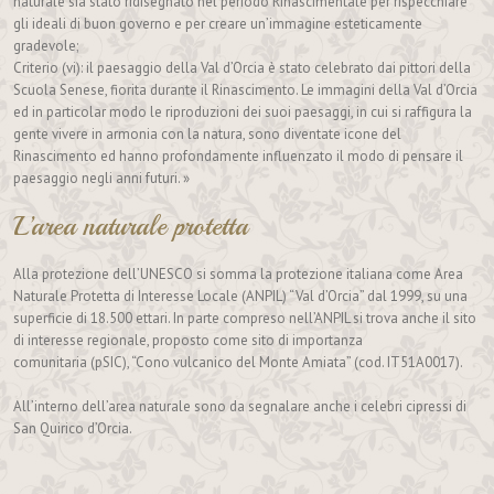
naturale sia stato ridisegnato nel periodo Rinascimentale per rispecchiare
gli ideali di buon governo e per creare un’immagine esteticamente
gradevole;
Criterio (vi): il paesaggio della Val d’Orcia è stato celebrato dai pittori della
Scuola Senese, fiorita durante il Rinascimento. Le immagini della Val d’Orcia
ed in particolar modo le riproduzioni dei suoi paesaggi, in cui si raffigura la
gente vivere in armonia con la natura, sono diventate icone del
Rinascimento ed hanno profondamente influenzato il modo di pensare il
paesaggio negli anni futuri. »
L’area naturale protetta
Alla protezione dell’UNESCO si somma la protezione italiana come Area
Naturale Protetta di Interesse Locale (ANPIL) “Val d’Orcia” dal 1999, su una
superficie di 18.500 ettari. In parte compreso nell’ANPIL si trova anche il sito
di interesse regionale, proposto come sito di importanza
comunitaria (pSIC), “Cono vulcanico del Monte Amiata” (cod. IT51A0017).
All’interno dell’area naturale sono da segnalare anche i celebri cipressi di
San Quirico d’Orcia.